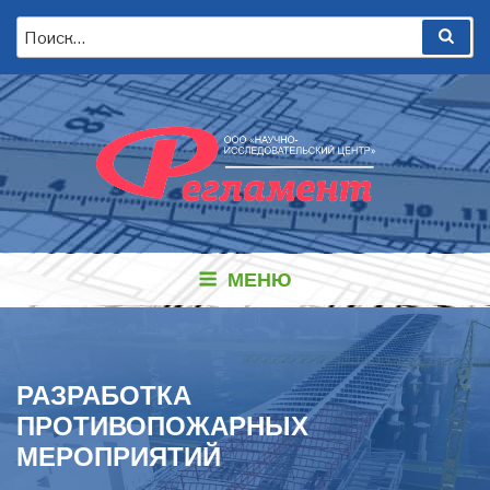
Перейти
Искать:
Пои
к
содержимому
МЕНЮ
РАЗРАБОТКА
ПРОТИВОПОЖАРНЫХ
МЕРОПРИЯТИЙ