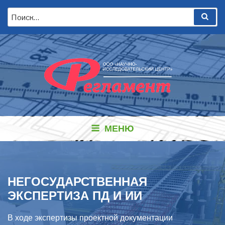
Перейти
Искать:
Пои
к
содержимому
МЕНЮ
НЕГОСУДАРСТВЕННАЯ
ЭКСПЕРТИЗА ПД И ИИ
В ходе экспертизы проектной документации