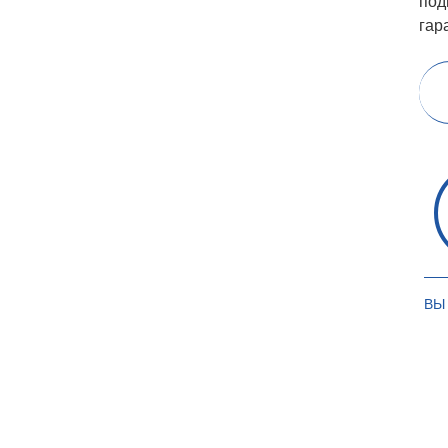
под
гар
ВЫ