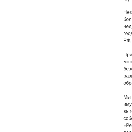
Нез
бол
нед
гео
РФ,
При
мож
без
раз
обр
Мы 
иму
выг
соб
«Ре