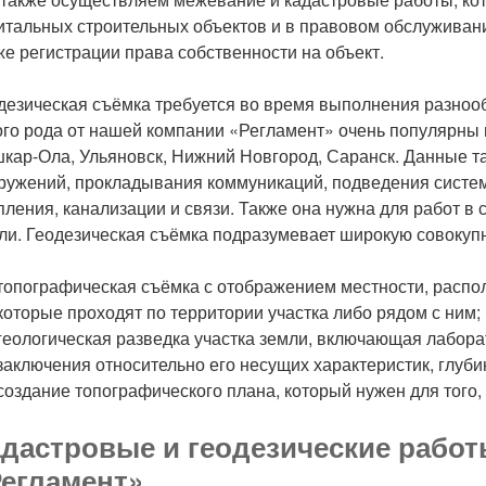
итальных строительных объектов и в правовом обслуживании
же регистрации права собственности на объект.
дезическая съёмка требуется во время выполнения разнооб
ого рода от нашей компании «Регламент» очень популярны 
кар-Ола, Ульяновск, Нижний Новгород, Саранск. Данные т
ружений, прокладывания коммуникаций, подведения систем
пления, канализации и связи. Также она нужна для работ в
ли. Геодезическая съёмка подразумевает широкую совокупн
топографическая съёмка с отображением местности, распо
которые проходят по территории участка либо рядом с ним;
геологическая разведка участка земли, включающая лабор
заключения относительно его несущих характеристик, глубин
создание топографического плана, который нужен для того,
дастровые и геодезические работ
егламент»