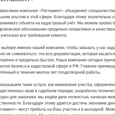
ависимая компания «Регламент» объединяет специалистов
ьшим опытом в этой сфере. Благодаря этому значительно сн
вижимого объекта на кадастровый учёт. Мы можем провест
дезическое обоснование предельно оперативно и качествен
 учитывая все требования клиента.
 выборе именно нашей компании, чтобы заказать у нас кад
но не сомневаться, что вся документация, которая касает
упречно и предельно быстро. Наша компания сегодня прина
вития бизнеса в кадастровой сфере в РФ. Главное преиму
етённый в течение многих лет плодотворной работы.
оказываем такие услуги, как межевание участка, оформлени
щественных прав в судебном порядке, разработка техническ
одно для заказчика: мы ведём дело полностью, начиная ме
ственности. Благодаря этому удаётся достичь экономии ден
гламент» могут прибыть на Ваш участок и в выходной. Можн