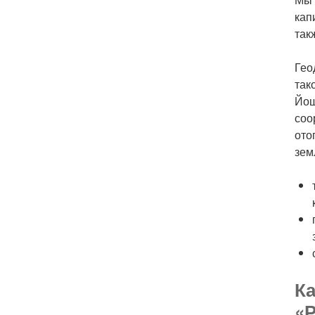
кап
так
Гео
так
Йош
соо
ото
зем
Ка
«Р