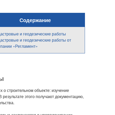
Содержание
астровые и геодезические работы
астровые и геодезические работы от
пании «Регламент»
ты
х о строительном объекте: изучение
 В результате этого получают документацию,
льства.
торые заключаются в упорядочивании