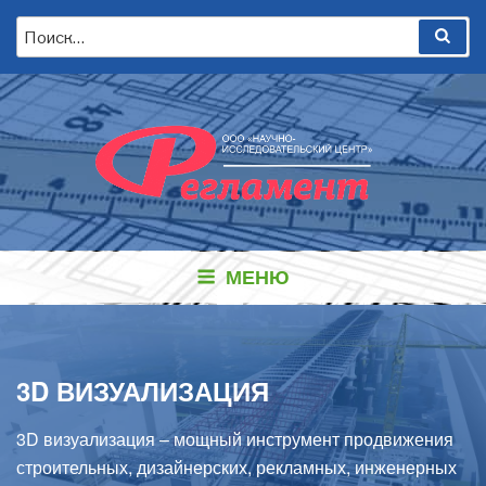
Перейти
Искать:
Пои
к
содержимому
МЕНЮ
3D ВИЗУАЛИЗАЦИЯ
3D визуализация – мощный инструмент продвижения
строительных, дизайнерских, рекламных, инженерных