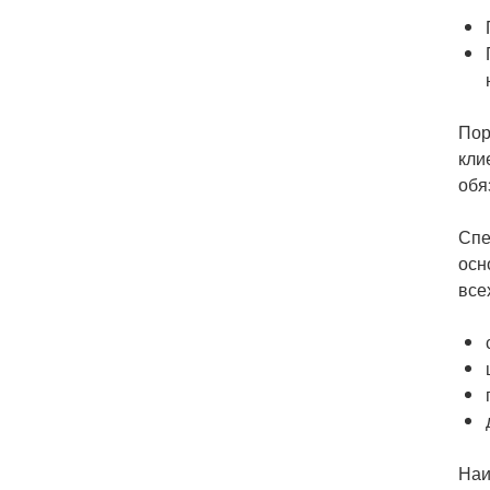
Пор
кли
обя
Спе
осн
все
Наи