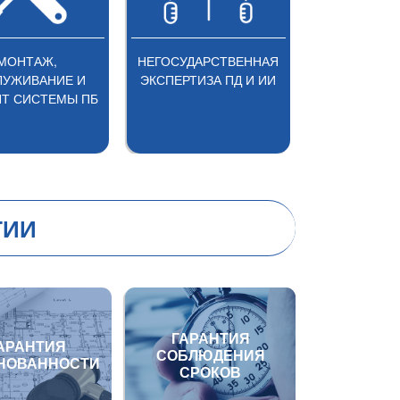
МОНТАЖ,
НЕГОСУДАРСТВЕННАЯ
ОЦЕН
ЛУЖИВАНИЕ И
ЭКСПЕРТИЗА ПД И ИИ
Т СИСТЕМЫ ПБ
ТИИ
ГАРАНТИЯ
АРАНТИЯ
СОБЛЮДЕНИЯ
НОВАННОСТИ
СРОКОВ