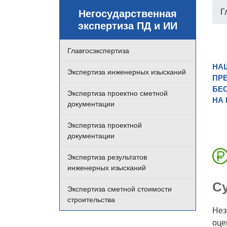
Негосударственная
Г
экспертиза ПД и ИИ
Главгосэкспертиза
НА
Экспертиза инженерных изысканий
ПРЕ
БЕ
Экспертиза проектно сметной
НА
документации
Экспертиза проектной
документации
Экспертиза результатов
инженерных изысканий
Су
Экспертиза сметной стоимости
строительства
Нез
оце