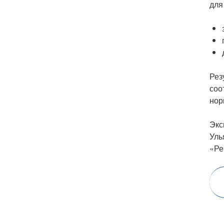
для
Рез
соо
нор
Экс
Уль
«Ре