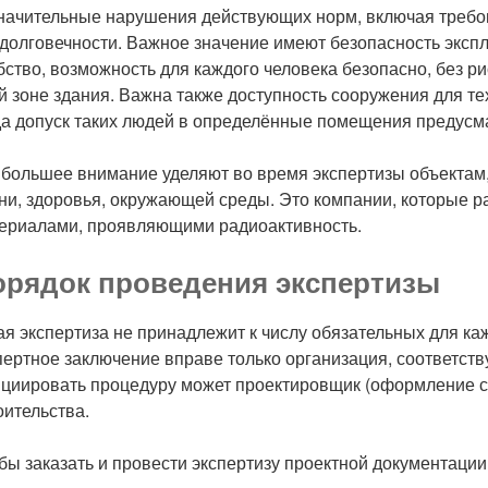
начительные нарушения действующих норм, включая требов
 долговечности. Важное значение имеют безопасность экспл
бство, возможность для каждого человека безопасно, без ри
й зоне здания. Важна также доступность сооружения для те
да допуск таких людей в определённые помещения предусм
большее внимание уделяют во время экспертизы объектам,
ни, здоровья, окружающей среды. Это компании, которые 
ериалами, проявляющими радиоактивность.
орядок проведения экспертизы
ая экспертиза не принадлежит к числу обязательных для каж
пертное заключение вправе только организация, соответс
циировать процедуру может проектировщик (оформление ст
оительства.
бы заказать и провести экспертизу проектной документаци