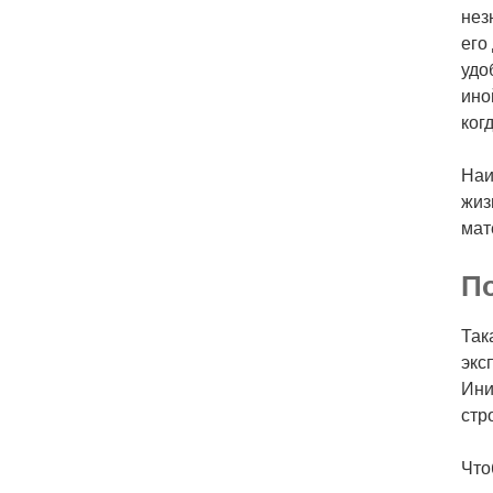
нез
его
удо
ино
ког
Наи
жиз
мат
П
Так
экс
Ини
стр
Что