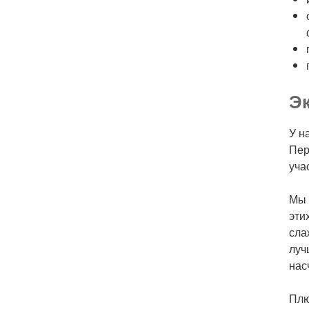
Эк
У н
Пер
уча
Мы 
эти
сла
луч
нас
Плю