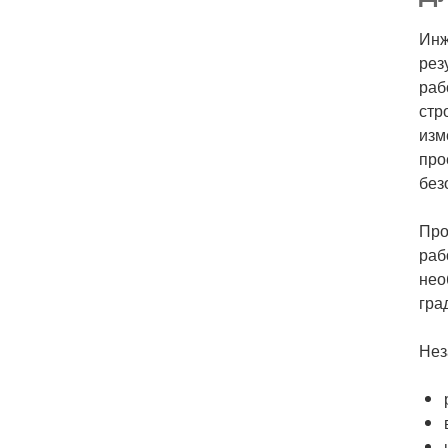
Инж
рез
раб
стр
изм
про
без
Про
раб
нео
гра
Нез