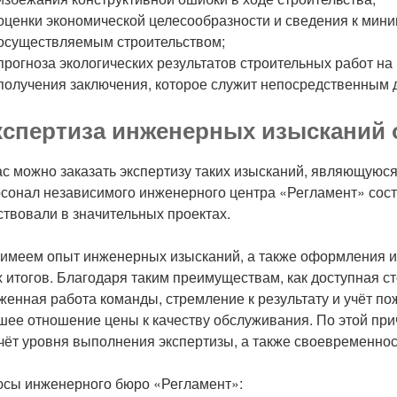
оценки экономической целесообразности и сведения к мини
осуществляемым строительством;
прогноза экологических результатов строительных работ на
получения заключения, которое служит непосредственным д
спертиза инженерных изысканий 
ас можно заказать экспертизу таких изысканий, являющуюс
сонал независимого инженерного центра «Регламент» состо
ствовали в значительных проектах.
имеем опыт инженерных изысканий, а также оформления их
х итогов. Благодаря таким преимуществам, как доступная 
женная работа команды, стремление к результату и учёт п
шее отношение цены к качеству обслуживания. По этой при
чёт уровня выполнения экспертизы, а также своевременнос
сы инженерного бюро «Регламент»: