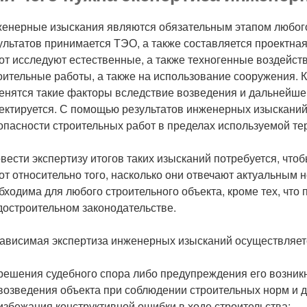
енерные изыскания являются обязательным этапом любого
ультатов принимается ТЭО, а также составляется проектна
от исследуют естественные, а также техногенные воздейств
оительные работы, а также на использование сооружения. Кр
енятся такие факторы вследствие возведения и дальнейше
ектируется. С помощью результатов инженерных изыскани
опасности строительных работ в пределах используемой те
вести экспертизу итогов таких изысканий потребуется, чт
от относительно того, насколько они отвечают актуальным 
бходима для любого строительного объекта, кроме тех, что
достроительном законодательстве.
ависимая экспертиза инженерных изысканий осуществляетс
решения судебного спора либо предупреждения его возник
возведения объекта при соблюдении строительных норм и 
избежания конструктивной ошибки в ходе строительства;