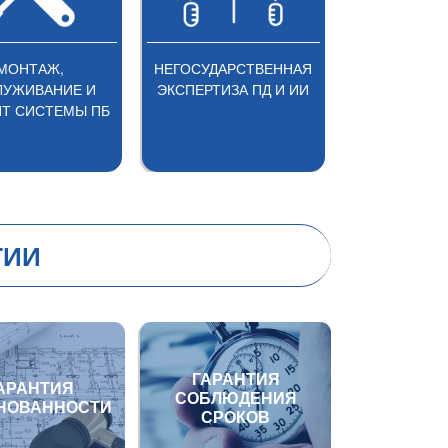
МОНТАЖ,
НЕГОСУДАРСТВЕННАЯ
ОЦЕН
ЛУЖИВАНИЕ И
ЭКСПЕРТИЗА ПД И ИИ
Т СИСТЕМЫ ПБ
ТИИ
ГАРАНТИЯ
АРАНТИЯ
СОБЛЮДЕНИЯ
НОВАННОСТИ
СРОКОВ