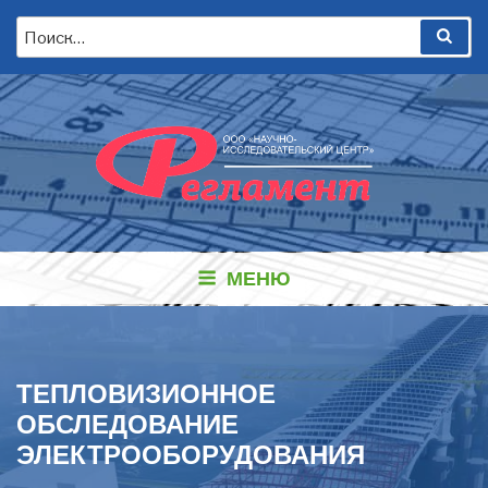
Перейти
Искать:
Пои
к
содержимому
МЕНЮ
ТЕПЛОВИЗИОННОЕ
ОБСЛЕДОВАНИЕ
ЭЛЕКТРООБОРУДОВАНИЯ