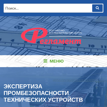
Перейти
Искать:
Пои
к
содержимому
МЕНЮ
ЭКСПЕРТИЗА
ПРОМБЕЗОПАСНОСТИ
ТЕХНИЧЕСКИХ УСТРОЙСТВ