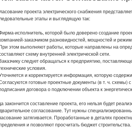
ласование проекта электрического снабжения представляе
ледовательные этапы и выглядящую так:
Фирма-исполнитель, которой было доверено создание проек
компанией-заказчиком разновидностей, мощностей и режим
При этом выполняют работы, которые направлены на опре
составляют схему внутренней электрической сети.
Заказчику следует обращаться к предприятию, поставляюще
технические условия.
Уточняется и корректируется информация, которую содержи
Согласуются готовые проектные документы (в т. ч. схемы)
подписания договора о подключении объекта к энергетическ
да закончится составление проекта, его нельзя будет реали
дварительное согласование. Тут нужны специализированные
ласование затягивается. Проработанные в деталях проект
пределения и позволяют просчитать бюджет строительства.