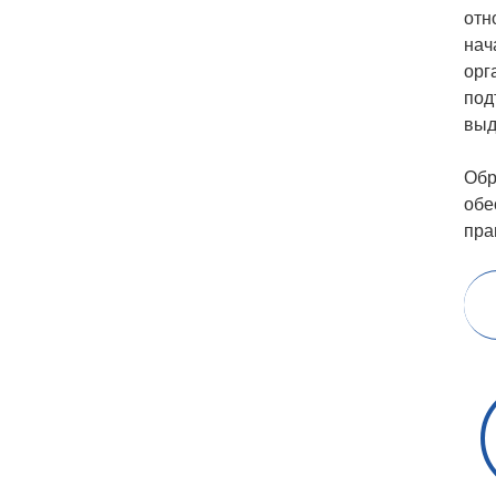
отн
нач
орг
под
выд
Обр
обе
пра