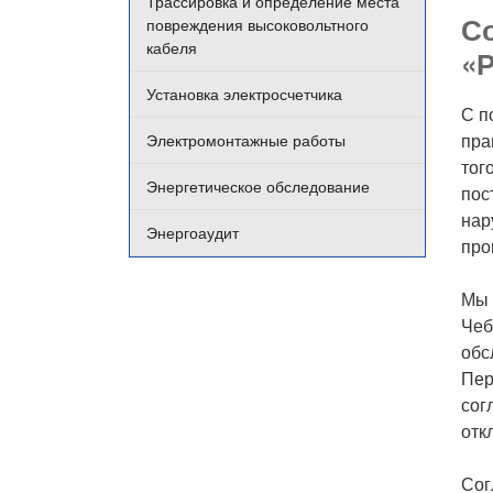
Трассировка и определение места
Со
повреждения высоковольтного
кабеля
«Р
Установка электросчетчика
С п
пра
Электромонтажные работы
тог
Энергетическое обследование
пос
нар
Энергоаудит
про
Мы 
Чеб
обс
Пер
сог
отк
Сог