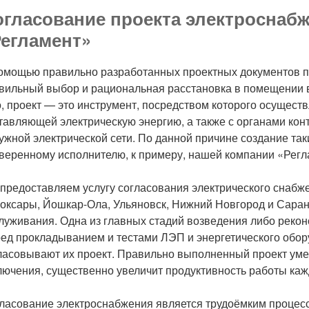
гласование проекта электроснабж
егламент»
омощью правильно разработанных проектных документов 
вильный выбор и рациональная расстановка в помещении в
о, проект — это инструмент, посредством которого осущест
тавляющей электрическую энергию, а также с органами конт
ужной электрической сети. По данной причине создание так
веренному исполнителю, к примеру, нашей компании «Регл
предоставляем услугу согласования электрического снабже
оксары, Йошкар-Ола, Ульяновск, Нижний Новгород и Саранс
луживания. Одна из главных стадий возведения либо рекон
ед прокладыванием и тестами ЛЭП и энергетического обор
ласовывают их проект. Правильно выполненный проект уме
лючения, существенно увеличит продуктивность работы каж
ласование электроснабжения является трудоёмким процес